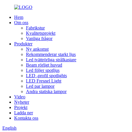
Hem
Om oss
Fabrikstur
Kvalitetsprojekt
Vanliga frågor
Produkter
Ny ankomst
Rekommenderar starkt ljus
Led tvättrörliga strålkastare
Beam rörligt huvud
Led följer spotljus
LED -profil spotlights
LED Fresnel Light
Led par lampor
Andra statiska lampor
Video
Nyheter
Projekt
Ladda ner
Kontakta oss
English